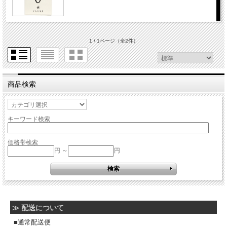
1 / 1ページ
（全2件）
商品検索
キーワード検索
価格帯検索
円 ～
円
≫ 配送について
■通常配送便