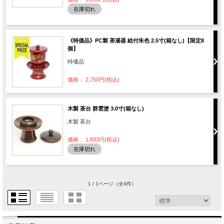
在庫切れ
《特価品》PC製 茶湯器 絵付朱色 2.5寸(箱なし)【限定8
個】
特価品
価格： 2,750円(税込)
木製 茶台 群雲塗 3.0寸(箱なし)
木製 茶台
価格： 1,833円(税込)
在庫切れ
1 / 1ページ
（全4件）