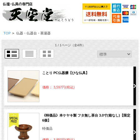
TOP
>
仏器・仏器台・茶湯器
1 / 1ページ
（全4件）
ことり PC仏器膳【ひな仏具】
価格： 3,597円(税込)
《特価品》本ケヤキ製 フタ無し茶台 3.0寸(箱なし)【限定
6個】
特価品
価格： 3,850円(税込)