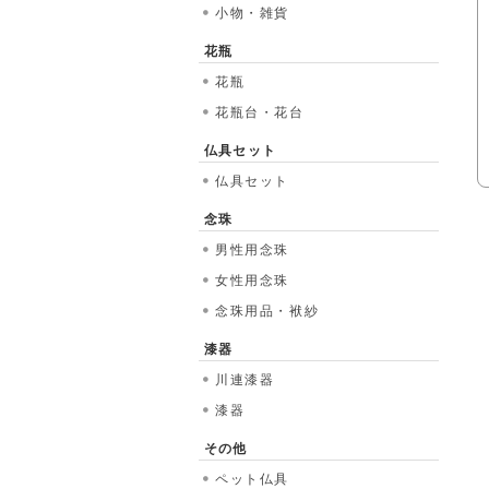
小物・雑貨
花瓶
花瓶
花瓶台・花台
仏具セット
仏具セット
念珠
男性用念珠
女性用念珠
念珠用品・袱紗
漆器
川連漆器
漆器
その他
ペット仏具