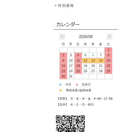
特別価格
2026/08
日
月
火
水
木
金
土
1
2
3
4
5
6
7
8
9
10
11
12
13
14
15
16
17
18
19
20
21
22
23
24
25
26
27
28
29
30
31
■
今日
■
定休日
■
季節休業/臨時休業
【営業】 月・水・木・金 9:00～17:00
【定休】 火・土・日・祝日