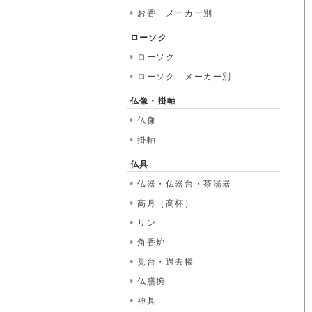
お香 メーカー別
ローソク
ローソク
ローソク メーカー別
仏像・掛軸
仏像
掛軸
仏具
仏器・仏器台・茶湯器
高月（高杯）
リン
角香炉
見台・過去帳
仏膳椀
神具