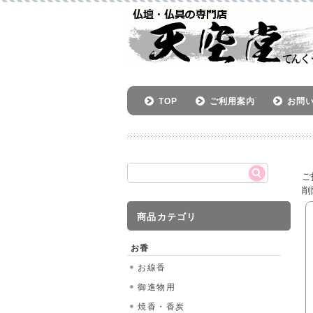
TOP
ご利用案内
お問
ご
削
商品カテゴリ
お香
お線香
御進物用
焼香・香炭