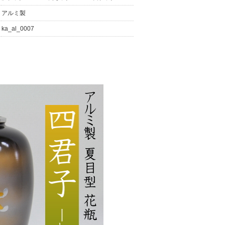
アルミ製
ka_al_0007