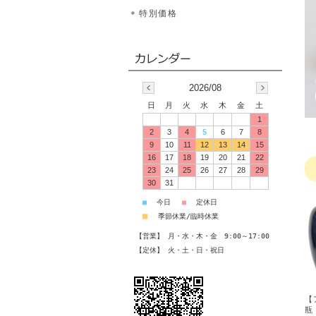
特別価格
2026/08
日
月
火
水
木
金
土
1
2
3
4
5
6
7
8
9
10
11
12
13
14
15
16
17
18
19
20
21
22
23
24
25
26
27
28
29
30
31
■
今日
■
定休日
■
季節休業/臨時休業
【営業】 月・水・木・金 9:00～17:00
【定休】 火・土・日・祝日
【
瓶