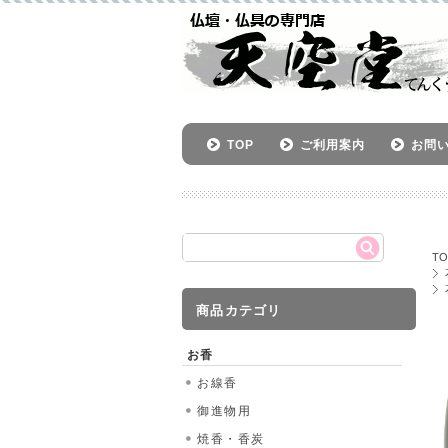
TOP
ご利用案内
お問
TO
商品カテゴリ
お香
お線香
御進物用
焼香・香炭