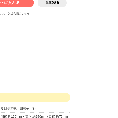
についての詳細はこちら
夏目型花瓶 四君子 8寸
胴径 約157mm × 高さ 約250mm / 口径 約75mm