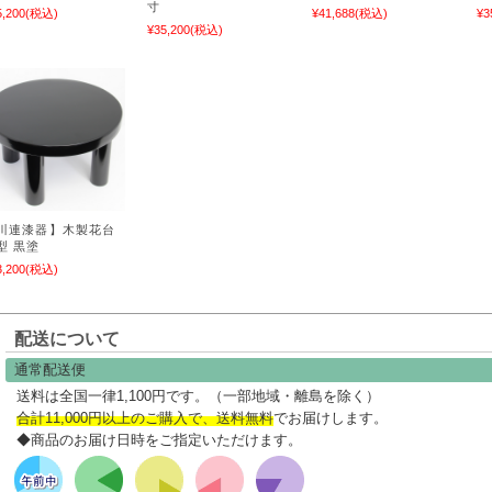
寸
5,200
(税込)
¥41,688
(税込)
¥3
¥35,200
(税込)
川連漆器】木製花台
型 黒塗
3,200
(税込)
配送について
通常配送便
送料は全国一律1,100円です。（一部地域・離島を除く）
合計11,000円以上のご購入で、送料無料
でお届けします。
◆商品のお届け日時をご指定いただけます。