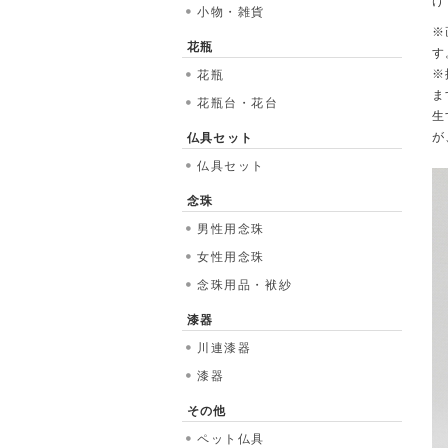
け
小物・雑貨
※
花瓶
す
※
花瓶
ま
花瓶台・花台
生
が
仏具セット
仏具セット
念珠
男性用念珠
女性用念珠
念珠用品・袱紗
漆器
川連漆器
漆器
その他
ペット仏具