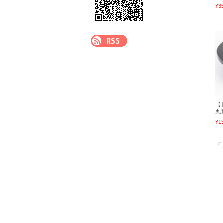
¥3
【
丸
¥1