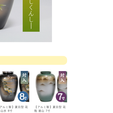
アルミ製】夏目型 花
【アルミ製】夏目型 花
 山水 8寸
瓶 連山 7寸