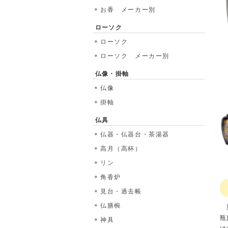
お香 メーカー別
ローソク
ローソク
ローソク メーカー別
仏像・掛軸
仏像
掛軸
仏具
仏器・仏器台・茶湯器
高月（高杯）
リン
角香炉
見台・過去帳
仏膳椀
重
瓶
神具