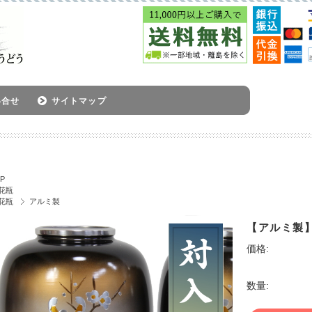
い合せ
サイトマップ
P
花瓶
花瓶
アルミ製
【アルミ製】
価格:
数量: